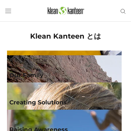
ス
キ
ッ
プ
し
Klean Kanteen とは
て
コ
ン
テ
ン
ツ
Our Family
に
移
動
す
Creating Solutions
る
Raising Awareness