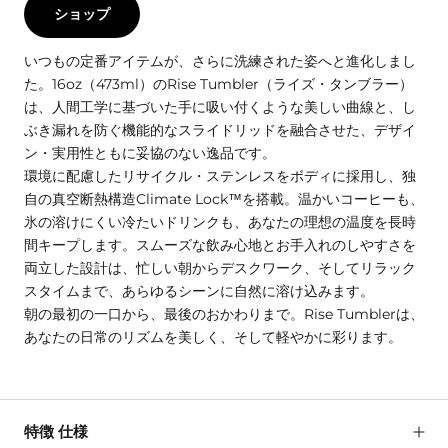
ショップ
いつもの定番アイテムが、さらに洗練された姿へと進化しまし
た。16oz（473ml）のRise Tumbler（ライズ・タンブラー）
は、人間工学に基づいた手に吸い付くような美しい曲線と、し
ぶき漏れを防ぐ機能的なスライドリッドを融合させた、デザイ
ン・実用性ともに妥協のない逸品です。
環境に配慮したリサイクル・ステンレスをボディに採用し、独
自の真空断熱構造Climate Lock™を搭載。温かいコーヒーも、
氷の溶けにくい冷たいドリンクも、あなたの理想の温度を長時
間キープします。スムーズな飲み心地とお手入れのしやすさを
両立した設計は、忙しい朝からデスクワーク、そしてリラック
スタイムまで、あらゆるシーンに自然に溶け込みます。
朝の最初の一口から、最後のおかわりまで。Rise Tumblerは、
あなたの日常のリズムを美しく、そして軽やかに彩ります。
特徴 仕様