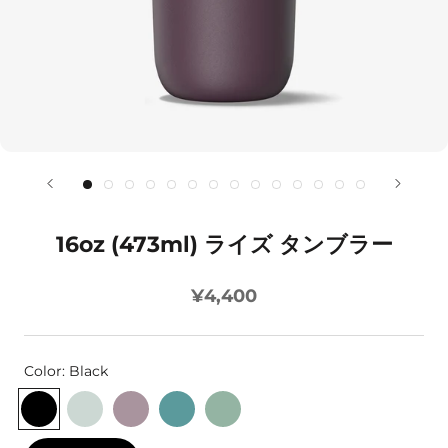
16oz (473ml) ライズ タンブラー
¥4,400
Color:
Black
Black
Barely
Dusty
Brittany
Iceberg
Blue
Orchid
Blue