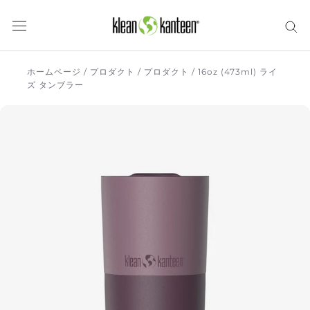
ス
キ
ッ
プ
し
ホームページ
/
プロダクト
/
プロダクト
/
16oz (473ml) ライ
ズ タンブラー
て
コ
ン
テ
ン
ツ
に
移
動
す
る