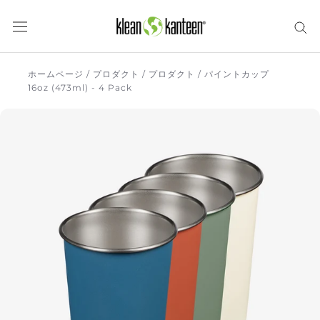
ス
キ
ッ
プ
し
ホームページ
/
プロダクト
/
プロダクト
/
パイントカップ
16oz (473ml) - 4 Pack
て
コ
ン
テ
ン
ツ
に
移
動
す
る